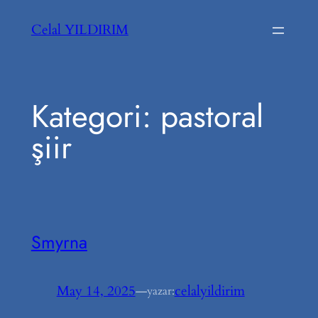
İçeriğe
Celal YILDIRIM
geç
Kategori:
pastoral
şiir
Smyrna
May 14, 2025
—
celalyildirim
yazar: