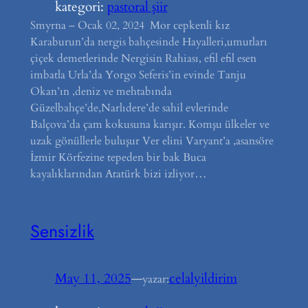
kategori:
pastoral şiir
Smyrna – Ocak 02, 2024 Mor cepkenli kız
Karaburun’da nergis bahçesinde Hayalleri,umutları
çiçek demetlerinde Nergisin Rahiası, efil efil esen
imbatla Urla’da Yorgo Seferis’in evinde Tanju
Okan’ın ,deniz ve mehtabında
Güzelbahçe’de,Narlıdere’de sahil evlerinde
Balçova’da çam kokusuna karışır. Komşu ülkeler ve
uzak gönüllerle buluşur Ver elini Varyant’a ,asansöre
İzmir Körfezine tepeden bir bak Buca
kayalıklarından Atatürk bizi izliyor…
Sensizlik
May 11, 2025
—
celalyildirim
yazar: