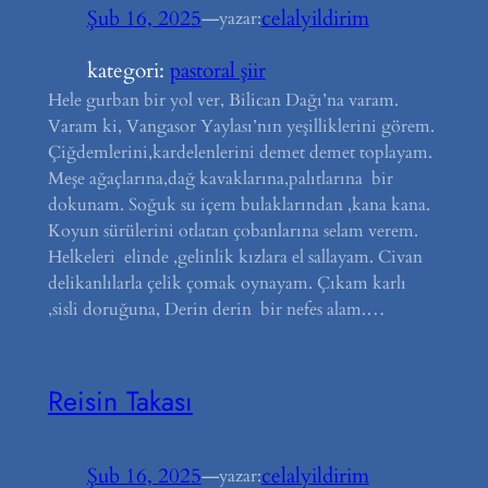
Şub 16, 2025
—
celalyildirim
yazar:
kategori:
pastoral şiir
Hele gurban bir yol ver, Bilican Dağı’na varam.
Varam ki, Vangasor Yaylası’nın yeşilliklerini görem.
Çiğdemlerini,kardelenlerini demet demet toplayam.
Meşe ağaçlarına,dağ kavaklarına,palıtlarına bir
dokunam. Soğuk su içem bulaklarından ,kana kana.
Koyun sürülerini otlatan çobanlarına selam verem.
Helkeleri elinde ,gelinlik kızlara el sallayam. Civan
delikanlılarla çelik çomak oynayam. Çıkam karlı
,sisli doruğuna, Derin derin bir nefes alam.…
Reisin Takası
Şub 16, 2025
—
celalyildirim
yazar: