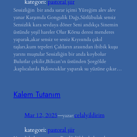
kategori:
pastoral şiir
Sessizliğin bir anda sarar içimi Yüreğim alev alev
yanar Karşımda Gongulik Dağı,Sütlübulak sensiz
Sensizlik kara sevdaya döner Seni andıkça Sinemin
üstünde yeşil hareler Olur Körsu deresi menderes
yaparak,akar sensiz ve sessiz Kıyısında çakıl
taşları,kum tepeleri Çalıların arasından ibibik kuşu
yarını muştular Sessizliğin bir anda koybolur
Bulutlar çekilir,Bilican’ın üstünden Şorgölde
,kaplıcalarda Baloncuklar yaparak su yüzüne çıkar…
Kalem Tutanım
Mar 12, 2025
—
celalyildirim
yazar:
kategori:
pastoral şiir