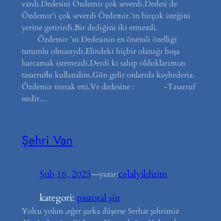
vardı.Dedesini Özdemir çok severdi.Dedesi de
Özdemir’ı çok severdi Özdemir.’ın birçok isteğini
yerine getirirdi.Bir dediğini iki etmezdi.
Özdemir ’ın Dedesinin en önemli özelliği
tutumlu olmasıydı.Elindeki hiçbir olanağı boşa
harcamak istemezdi.Derdi ki sahip olduklarımızı
tasarruflu kullanalım.Gün gelir onlarıda kaybederiz.
Özdemir merak etti.Ve dedesine : -Tasarruf
nedir…
Şehri Van
Şub 16, 2025
—
celalyildirim
yazar:
kategori:
pastoral şiir
Yolcu yolun ,eğer şarka düşerse Serhat şehrimiz