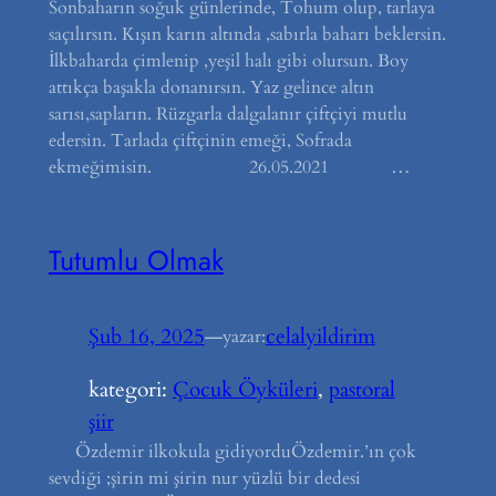
Sonbaharın soğuk günlerinde, Tohum olup, tarlaya
saçılırsın. Kışın karın altında ,sabırla baharı beklersin.
İlkbaharda çimlenip ,yeşil halı gibi olursun. Boy
attıkça başakla donanırsın. Yaz gelince altın
sarısı,sapların. Rüzgarla dalgalanır çiftçiyi mutlu
edersin. Tarlada çiftçinin emeği, Sofrada
ekmeğimisin. 26.05.2021 …
Tutumlu Olmak
Şub 16, 2025
—
celalyildirim
yazar:
kategori:
Çocuk Öyküleri
, 
pastoral
şiir
Özdemir ilkokula gidiyorduÖzdemir.’ın çok
sevdiği ;şirin mi şirin nur yüzlü bir dedesi