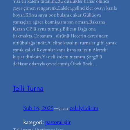
Yaz eli kalem tutanım,Bu düzlükler bahar olunca
çayır çimen rengarenk,Laleler,gelincikler ovayı kızıla
boyar.Körsu suyu boz bulanık akar,Güllüova
yamaçları ağaca kesmiş,sanırsın orman.Baksana
Kazan Gölü ayna tutmuş,Bilican Dağı ona
bakmakta,Çobanım , sürünü Hecerin deresinden
sütlübulağa indir.Al eline kavalını turnalar gibi yanık
yanık çal ki,Koyunlar kana kana su içsin,Alesteki
kuşlar dinlesin.Yaz eli kalem tutanım.Şorgölü
deHasır otlarıyla çevrelenmiş,Öbek öbek…
Telli Turna
Şub 16, 2025
—
celalyildirim
yazar:
kategori:
pastoral şiir