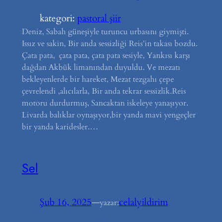
kategori:
pastoral şiir
Deniz, Sabah güneşiyle turuncu urbasını giymişti.
Issız ve sakin, Bir anda sessizliği Reis’in takası bozdu.
Çata pata, çata pata, çata pata sesiyle, Yankısı karşı
dağdan Akbük limanından duyuldu. Ve mezatı
bekleyenlerde bir hareket, Mezat tezgahı çepe
çevrelendi ,alıcılarla, Bir anda tekrar sessizlik.Reis
motoru durdurmuş, Sancaktan iskeleye yanaşıyor.
Livarda balıklar oynaşıyor,bir yanda mavi yengeçler
bir yanda karidesler.…
Sel
Şub 16, 2025
—
celalyildirim
yazar: