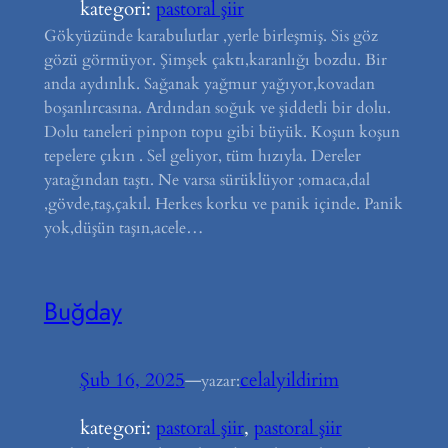
kategori:
pastoral şiir
Gökyüzünde karabulutlar ,yerle birleşmiş. Sis göz
gözü görmüyor. Şimşek çaktı,karanlığı bozdu. Bir
anda aydınlık. Sağanak yağmur yağıyor,kovadan
boşanlırcasına. Ardından soğuk ve şiddetli bir dolu.
Dolu taneleri pinpon topu gibi büyük. Koşun koşun
tepelere çıkın . Sel geliyor, tüm hızıyla. Dereler
yatağından taştı. Ne varsa sürüklüyor ;omaca,dal
,gövde,taş,çakıl. Herkes korku ve panik içinde. Panik
yok,düşün taşın,acele…
Buğday
Şub 16, 2025
—
celalyildirim
yazar:
kategori:
pastoral şiir
, 
pastoral şiir