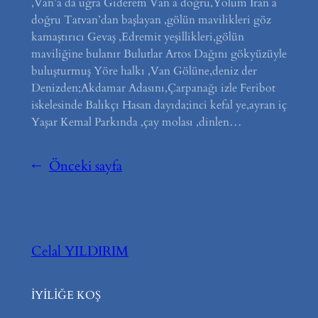
,Van’a da uğra Giderem Van a doğru,Yolum İran a
doğru Tatvan’dan başlayan ,gölün mavilikleri göz
kamaştırıcı Gevaş ,Edremit yeşillikleri,gölün
maviliğine bulanır Bulutlar Artos Dağını gökyüzüyle
buluşturmuş Yöre halkı ,Van Gölüne,deniz der
Denizden;Akdamar Adasını,Çarpanağı izle Feribot
iskelesinde Balıkçı Hasan dayıda;inci kefal ye,ayran iç
Yaşar Kemal Parkında ,çay molası ,dinlen…
←
Önceki sayfa
Celal YILDIRIM
İYİLİĞE KOŞ