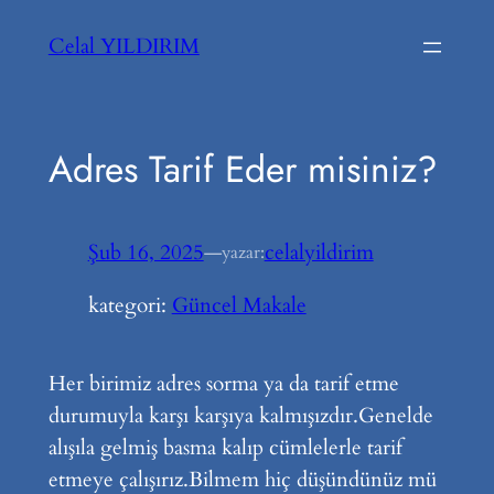
İçeriğe
Celal YILDIRIM
geç
Adres Tarif Eder misiniz?
Şub 16, 2025
—
celalyildirim
yazar:
kategori:
Güncel Makale
Her birimiz adres sorma ya da tarif etme
durumuyla karşı karşıya kalmışızdır.Genelde
alışıla gelmiş basma kalıp cümlelerle tarif
etmeye çalışırız.Bilmem hiç düşündünüz mü