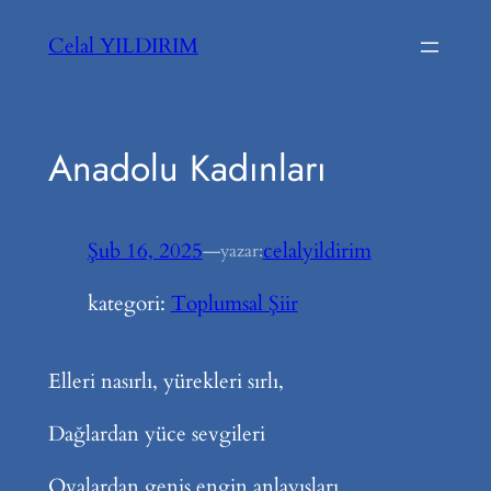
İçeriğe
Celal YILDIRIM
geç
Anadolu Kadınları
Şub 16, 2025
—
celalyildirim
yazar:
kategori:
Toplumsal Şiir
Elleri nasırlı, yürekleri sırlı,
Dağlardan yüce sevgileri
Ovalardan geniş engin anlayışları