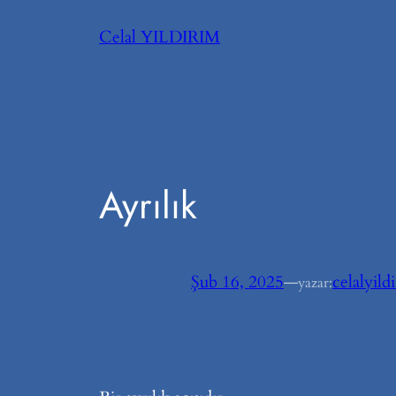
İçeriğe
Celal YILDIRIM
geç
Ayrılık
Şub 16, 2025
—
celalyild
yazar: