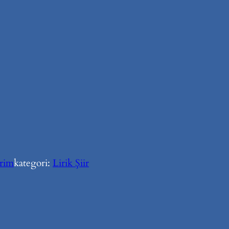
irim
kategori:
Lirik Şiir