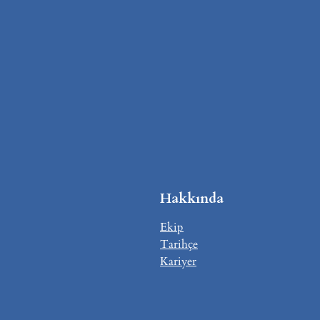
Hakkında
Ekip
Tarihçe
Kariyer