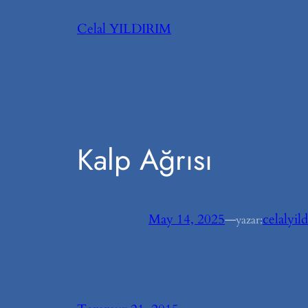
İçeriğe
Celal YILDIRIM
geç
Kalp Ağrısı
May 14, 2025
—
celalyil
yazar: