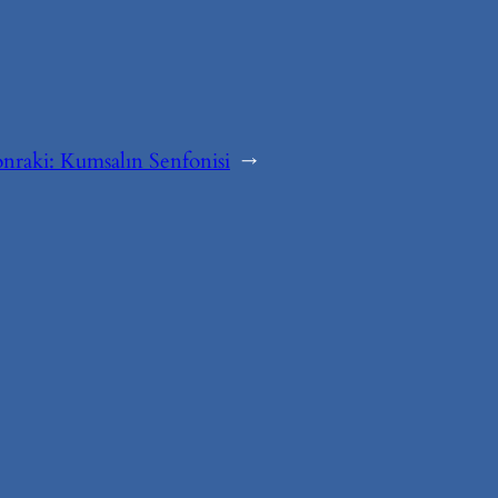
onraki:
Kumsalın Senfonisi
→