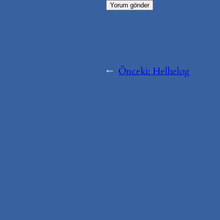
←
Önceki:
Helhelog