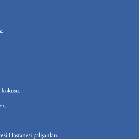
z.
 kokusu.
er,
esi Hastanesi çalışanları.