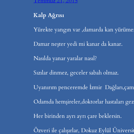
Temmuz 21, 2015
Kalp Ağrısı
Yürekte yangın var ,damarda kan yürüme
Damar neşter yedi mi kanar da kanar.
Nasılda yanar yaralar nasıl?
Sızılar dinmez, geceler sabah olmaz.
Uyanırım penceremde İzmir Dağları,çam
Odamda hemşireler,doktorlar hastaları gez
Her birinden ayrı ayrı çare beklersin.
Özveri ile çalışırlar, Dokuz Eylül Üniversit