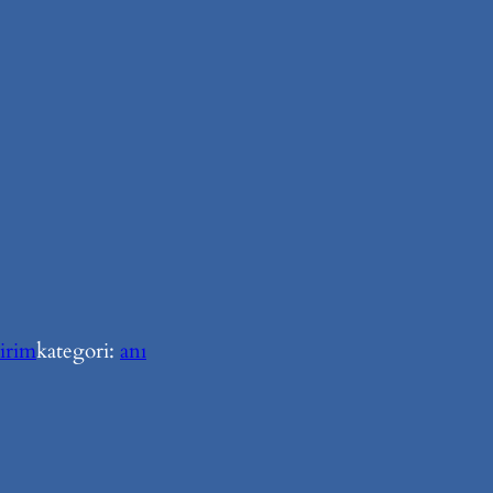
dirim
kategori:
anı