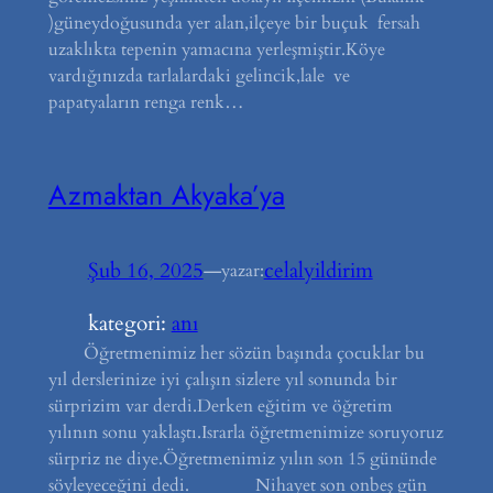
)güneydoğusunda yer alan,ilçeye bir buçuk fersah
uzaklıkta tepenin yamacına yerleşmiştir.Köye
vardığınızda tarlalardaki gelincik,lale ve
papatyaların renga renk…
Azmaktan Akyaka’ya
Şub 16, 2025
—
celalyildirim
yazar:
kategori:
anı
Öğretmenimiz her sözün başında çocuklar bu
yıl derslerinize iyi çalışın sizlere yıl sonunda bir
sürprizim var derdi.Derken eğitim ve öğretim
yılının sonu yaklaştı.Israrla öğretmenimize soruyoruz
sürpriz ne diye.Öğretmenimiz yılın son 15 gününde
söyleyeceğini dedi. Nihayet son onbeş gün