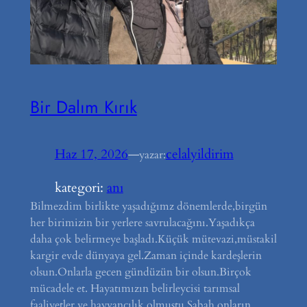
Bir Dalım Kırık
Haz 17, 2026
—
celalyildirim
yazar:
kategori:
anı
Bilmezdim birlikte yaşadığımz dönemlerde,birgün
her birimizin bir yerlere savrulacağını.Yaşadıkça
daha çok belirmeye başladı.Küçük mütevazi,müstakil
kargir evde dünyaya gel.Zaman içinde kardeşlerin
olsun.Onlarla gecen gündüzün bir olsun.Birçok
mücadele et. Hayatımızın belirleycisi tarımsal
faaliyetler ve hayvancılık olmuştu.Sabah onların