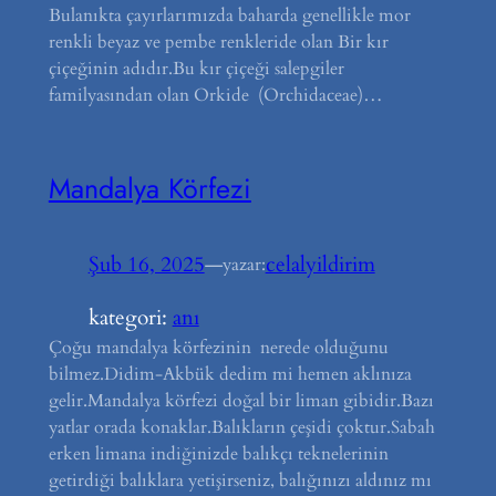
Bulanıkta çayırlarımızda baharda genellikle mor
renkli beyaz ve pembe renkleride olan Bir kır
çiçeğinin adıdır.Bu kır çiçeği salepgiler
familyasından olan Orkide (Orchidaceae)…
Mandalya Körfezi
Şub 16, 2025
—
celalyildirim
yazar:
kategori:
anı
Çoğu mandalya körfezinin nerede olduğunu
bilmez.Didim-Akbük dedim mi hemen aklınıza
gelir.Mandalya körfezi doğal bir liman gibidir.Bazı
yatlar orada konaklar.Balıkların çeşidi çoktur.Sabah
erken limana indiğinizde balıkçı teknelerinin
getirdiği balıklara yetişirseniz, balığınızı aldınız mı