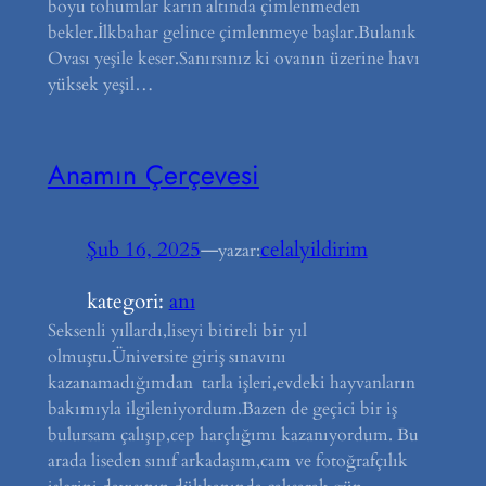
boyu tohumlar karın altında çimlenmeden
bekler.İlkbahar gelince çimlenmeye başlar.Bulanık
Ovası yeşile keser.Sanırsınız ki ovanın üzerine havı
yüksek yeşil…
Anamın Çerçevesi
Şub 16, 2025
—
celalyildirim
yazar:
kategori:
anı
Seksenli yıllardı,liseyi bitireli bir yıl
olmuştu.Üniversite giriş sınavını
kazanamadığımdan tarla işleri,evdeki hayvanların
bakımıyla ilgileniyordum.Bazen de geçici bir iş
bulursam çalışıp,cep harçlığımı kazanıyordum. Bu
arada liseden sınıf arkadaşım,cam ve fotoğrafçılık