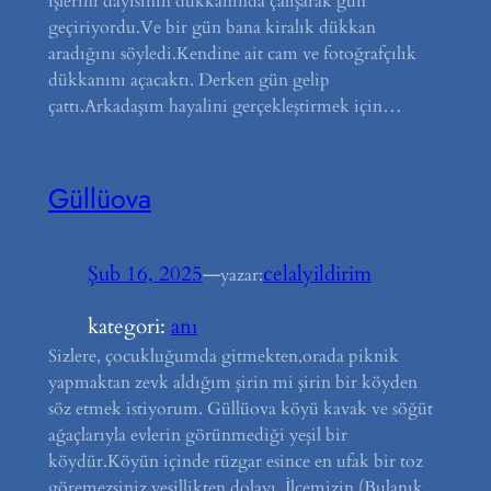
işlerini dayısının dükkanında çalışarak gün
geçiriyordu.Ve bir gün bana kiralık dükkan
aradığını söyledi.Kendine ait cam ve fotoğrafçılık
dükkanını açacaktı. Derken gün gelip
çattı.Arkadaşım hayalini gerçekleştirmek için…
Güllüova
Şub 16, 2025
—
celalyildirim
yazar:
kategori:
anı
Sizlere, çocukluğumda gitmekten,orada piknik
yapmaktan zevk aldığım şirin mi şirin bir köyden
söz etmek istiyorum. Güllüova köyü kavak ve söğüt
ağaçlarıyla evlerin görünmediği yeşil bir
köydür.Köyün içinde rüzgar esince en ufak bir toz
göremezsiniz yeşillikten dolayı. İlçemizin (Bulanık