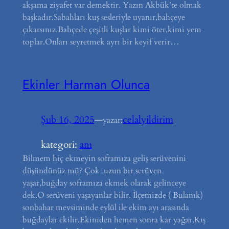
akşama ziyafet var demektir. Yazın Akbük’te olmak
başkadır.Sabahları kuş sesleriyle uyanır,bahçeye
çıkarsınız.Bahçede çeşitli kuşlar kimi öter,kimi yem
toplar.Onları seyretmek ayrı bir keyif verir…
Ekinler Harman Olunca
Şub 16, 2025
—
celalyildirim
yazar:
kategori:
anı
Bilmem hiç ekmeyin soframıza geliş serüvenini
düşündünüz mü? Çok uzun bir serüven
yaşar,buğday soframıza ekmek olarak gelinceye
dek.O serüveni yaşayanlar bilir. İlçemizde ( Bulanık)
sonbahar mevsiminde eylül ile ekim ayı arasında
buğdaylar ekilir.Ekimden hemen sonra kar yağar.Kış