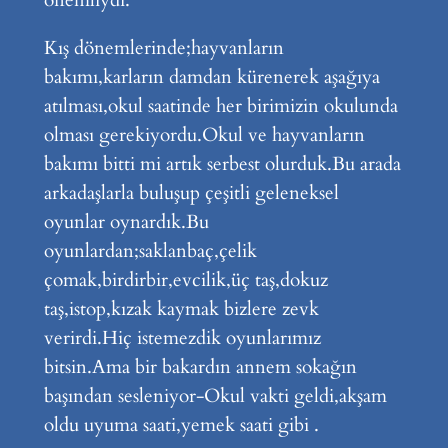
önemliydi.
Kış dönemlerinde;hayvanların
bakımı,karların damdan kürenerek aşağıya
atılması,okul saatinde her birimizin okulunda
olması gerekiyordu.Okul ve hayvanların
bakımı bitti mi artık serbest olurduk.Bu arada
arkadaşlarla buluşup çeşitli geleneksel
oyunlar oynardık.Bu
oyunlardan;saklanbaç,çelik
çomak,birdirbir,evcilik,üç taş,dokuz
taş,istop,kızak kaymak bizlere zevk
verirdi.Hiç istemezdik oyunlarımız
bitsin.Ama bir bakardın annem sokağın
başından sesleniyor-Okul vakti geldi,akşam
oldu uyuma saati,yemek saati gibi .