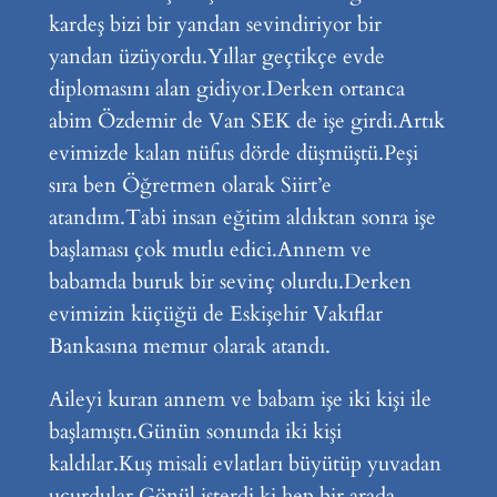
kardeş bizi bir yandan sevindiriyor bir
yandan üzüyordu.Yıllar geçtikçe evde
diplomasını alan gidiyor.Derken ortanca
abim Özdemir de Van SEK de işe girdi.Artık
evimizde kalan nüfus dörde düşmüştü.Peşi
sıra ben Öğretmen olarak Siirt’e
atandım.Tabi insan eğitim aldıktan sonra işe
başlaması çok mutlu edici.Annem ve
babamda buruk bir sevinç olurdu.Derken
evimizin küçüğü de Eskişehir Vakıflar
Bankasına memur olarak atandı.
Aileyi kuran annem ve babam işe iki kişi ile
başlamıştı.Günün sonunda iki kişi
kaldılar.Kuş misali evlatları büyütüp yuvadan
uçurdular.Gönül isterdi ki hep bir arada