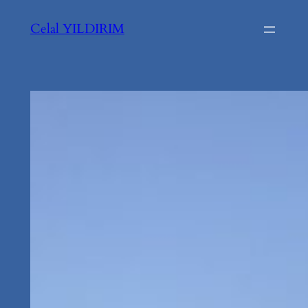
İçeriğe
Celal YILDIRIM
geç